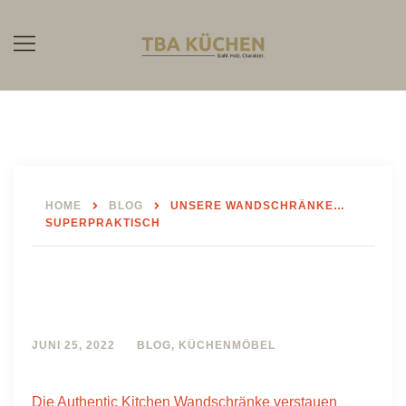
Skip
to
content
HOME
BLOG
UNSERE WANDSCHRÄNKE…
SUPERPRAKTISCH
Unsere Wandschränke…
superpraktisch
JUNI 25, 2022
BLOG
,
KÜCHENMÖBEL
Die Authentic Kitchen Wandschränke verstauen