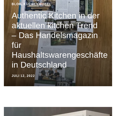
BLOG
,
KÜCHENMÖBEL
Authentic Kitchen in der
aktuellen kitchen Trend
– Das Handelsmagazin
für
Haushaltswarengeschäfte
in Deutschland
JULI 12, 2022