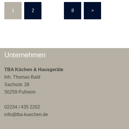
Seitennummerierung
1
2
…
8
>
der
Beiträge
Unternehmen
TBA Küchen & Hausgeräte
Inh. Thomas Bald
Sachsstr. 28
50259 Pulheim
02234 / 435 2202
info@tba-kuechen.de