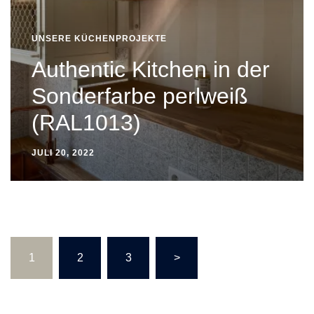
UNSERE KÜCHENPROJEKTE
Authentic Kitchen in der
Sonderfarbe perlweiß
(RAL1013)
JULI 20, 2022
Seitennummerierung
1
2
3
>
der
Beiträge