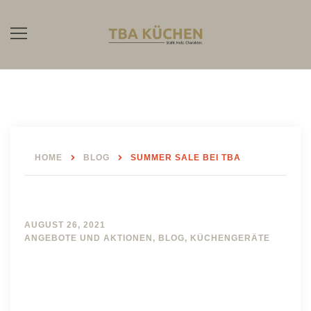
Skip
to
content
HOME
BLOG
SUMMER SALE BEI TBA
Summer Sale bei TBA
AUGUST 26, 2021
ANGEBOTE UND AKTIONEN
,
BLOG
,
KÜCHENGERÄTE