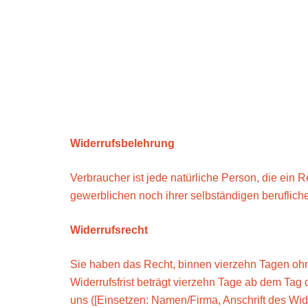
Belehrung über das Wide
die Lieferung von digita
körperlichen Datenträge
Softwaredownload)
Widerrufsbelehrung
Verbraucher ist jede natürliche Person, die ein
gewerblichen noch ihrer selbständigen beruflich
Widerrufsrecht
Sie haben das Recht, binnen vierzehn Tagen oh
Widerrufsfrist beträgt vierzehn Tage ab dem Tag
uns ([Einsetzen: Namen/Firma, Anschrift des Wi