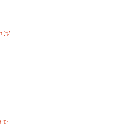
 (*)/
 für