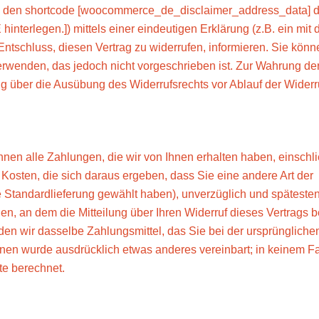
h den shortcode [woocommerce_de_disclaimer_address_data] d
nterlegen.]) mittels einer eindeutigen Erklärung (z.B. ein mit 
 Entschluss, diesen Vertrag zu widerrufen, informieren. Sie könn
erwenden, das jedoch nicht vorgeschrieben ist. Zur Wahrung de
lung über die Ausübung des Widerrufsrechts vor Ablauf der Widerru
nen alle Zahlungen, die wir von Ihnen erhalten haben, einschli
 Kosten, die sich daraus ergeben, dass Sie eine andere Art der
e Standardlieferung gewählt haben), unverzüglich und späteste
, an dem die Mitteilung über Ihren Widerruf dieses Vertrags b
en wir dasselbe Zahlungsmittel, das Sie bei der ursprüngliche
hnen wurde ausdrücklich etwas anderes vereinbart; in keinem Fa
e berechnet.