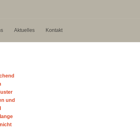
ns
Aktuelles
Kontakt
echend
h
uster
fen und
l
olange
 nicht