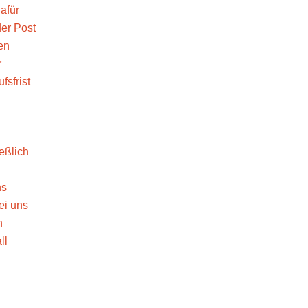
afür
der Post
en
r
fsfrist
eßlich
ns
ei uns
n
ll