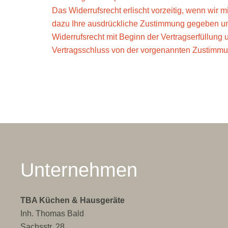
Das Widerrufsrecht erlischt vorzeitig, wenn wir
dazu Ihre ausdrückliche Zustimmung gegeben und 
Widerrufsrecht mit Beginn der Vertragserfüllung u
Vertragsschluss von der vorgenannten Zustimm
Unternehmen
TBA Küchen & Hausgeräte
Inh. Thomas Bald
Sachsstr. 28