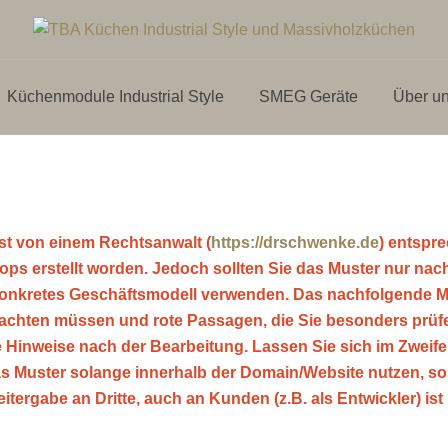
Küchenmodule Industrial Style
SMEG Geräte
Über u
tale Inhalte
st von einem Rechtsanwalt (
https://drschwenke.de
) entspr
ps erstellt worden. Jedoch sollten Sie das Muster nur nac
 konkretes Geschäftsmodell verwenden. Das nachfolgende M
 beachten müssen und rote Passagen, die Sie besonders prü
e Hinweise nach der Bearbeitung. Lassen Sie sich im Zweife
das Muster solange innerhalb der Domain/Website nutzen, s
itergabe an Dritte, auch an Kunden (z.B. als Entwickler) ist