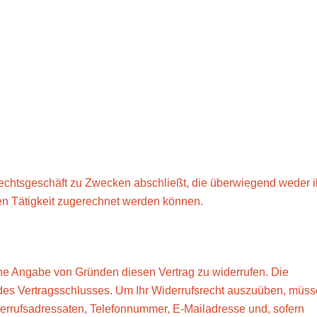
rrufsrecht für Verbraucher übe
len Inhalten, die nicht auf einem
r geliefert werden (z.B. E-Book,
 Rechtsgeschäft zu Zwecken abschließt, die überwiegend weder i
en Tätigkeit zugerechnet werden können.
ne Angabe von Gründen diesen Vertrag zu widerrufen. Die
 des Vertragsschlusses. Um Ihr Widerrufsrecht auszuüben, müss
derrufsadressaten, Telefonnummer, E-Mailadresse und, sofern