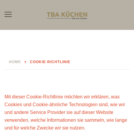
Skip
to
content
HOME
COOKIE-RICHTLINIE
Cookie-Richtlinie
Mit dieser Cookie-Richtlinie möchten wir erklären, was
Cookies und Cookie-ähnliche Technologien sind, wie wir
und andere Service Provider sie auf dieser Website
verwenden, welche Informationen sie sammeln, wie lange
und für welche Zwecke wir sie nutzen.