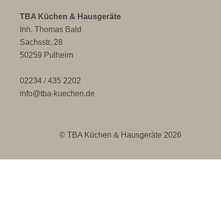
TBA Küchen & Hausgeräte
Inh. Thomas Bald
Sachsstr. 28
50259 Pulheim
02234 / 435 2202
info@tba-kuechen.de
© TBA Küchen & Hausgeräte 2026