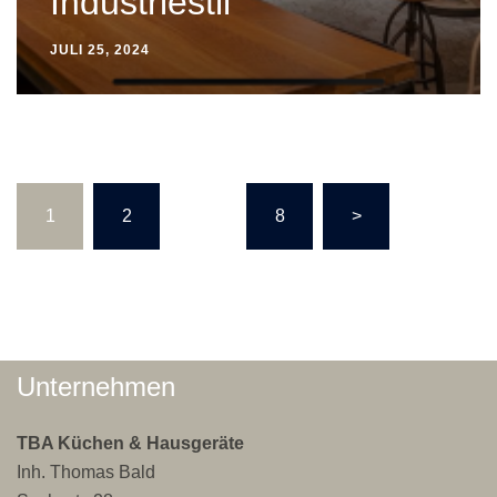
Industriestil
JULI 25, 2024
Seitennummerierung
1
2
…
8
>
der
Beiträge
Unternehmen
TBA Küchen & Hausgeräte
Inh. Thomas Bald